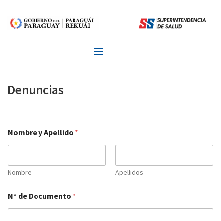
Inicio
Informaciones
Normativa
Formularios y Requisitos
Denuncias
Noticias
Consultas o Sugerencias
Nombre y Apellido
*
Denuncias
Nombre
Apellidos
Contactos
N° de Documento
*