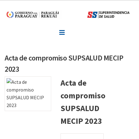
Inicio
Informaciones
Normativa
Formularios y Requisitos
Acta de compromiso SUPSALUD MECIP
Noticias
2023
Acta de
Consultas o Sugerencias
compromiso
Denuncias
SUPSALUD
Contactos
MECIP 2023