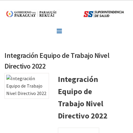
Inicio
Informaciones
Normativa
Formularios y Requisitos
Integración Equipo de Trabajo Nivel
Noticias
Directivo 2022
Integración
Consultas o Sugerencias
Equipo de
Denuncias
Trabajo Nivel
Contactos
Directivo 2022